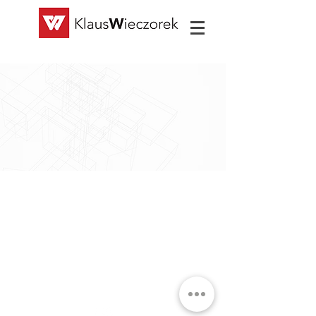
Copyright © Klaus Wieczorek Hoch- und
Tiefbau GmbH 2018
Lüneburger Straße 20, 29456 Hitzacker |
info@klaus-wieczorek.de