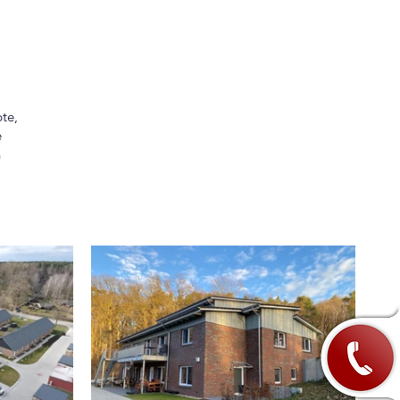
te,
e
n