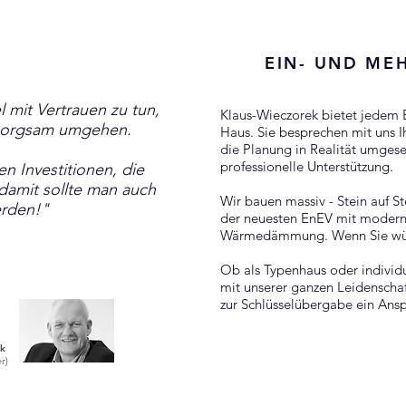
EIN- UND ME
l mit Vertrauen zu tun,
Klaus-Wieczorek bietet jedem
 sorgsam umgehen.
Haus. Sie besprechen mit uns
die Planung in Realität umgeset
professionelle Unterstützung.
en Investitionen, die
damit sollte man auch
Wir bauen massiv - Stein auf S
erden!"
der neuesten EnEV mit moderns
Wärmedämmung. Wenn Sie wüns
Ob als Typenhaus oder individu
mit unserer ganzen Leidenschaf
zur Schlüsselübergabe ein Ansp
ek
r)