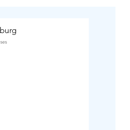
rburg
uses