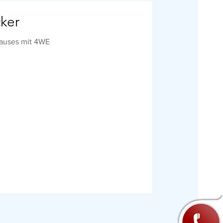
cker
auses mit 4WE