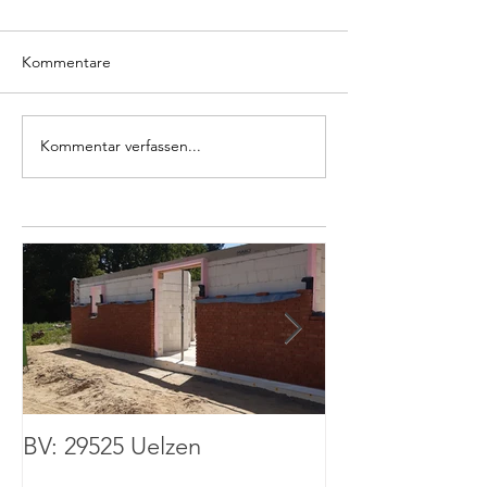
Kommentare
Kommentar verfassen...
BV: 29525 Uelzen
BV: 67136 Fuß