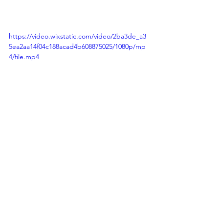
https://video.wixstatic.com/video/2ba3de_a3
5ea2aa14f04c188acad4b608875025/1080p/mp
4/file.mp4