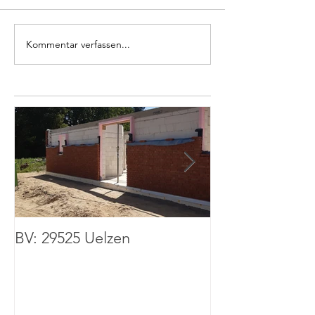
Kommentar verfassen...
BV: 29525 Uelzen
BV: 67136 Fuß