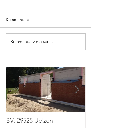
Kommentare
Kommentar verfassen...
BV: 29525 Uelzen
BV: 67136 Fuß