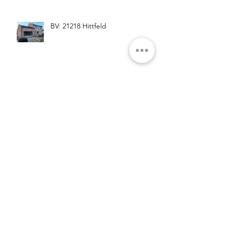
BV: 21218 Hittfeld
BV: 21423 Drage
BV: 21409 Embsen
BV: 29456 Hitzacker OT Harlingen